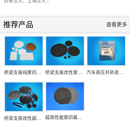
西安交大、上海交大...
与环境新材料成果转化基地签约暨揭牌仪
式...
推荐产品
查看更多
氟塑料行业兴氟沙龙...
组织客户体验深州蜜桃采摘...
衡水市委书记新项目开发参观...
桥梁支座纯聚四氟乙烯滑板
桥梁支座改性聚四氟乙烯滑板
汽车高压共轨密封圈
消防小组训练...
衡水安全局长参观...
超高性能聚四氟乙烯滑板
桥梁支座改性超高分子量聚乙烯滑板