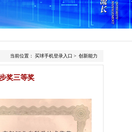
当前位置：
买球手机登录入口
>
创新能力
步奖三等奖