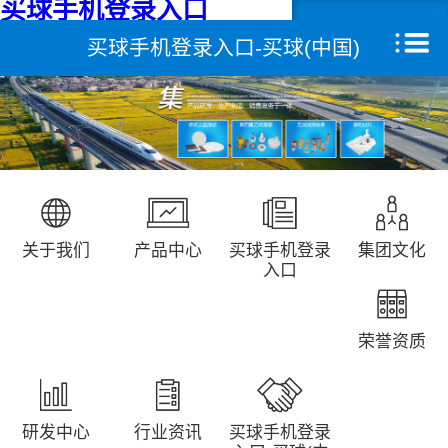
买球手机登录入口
买球手机登录入口-买球(中国)
买球手机登录入口
关于我们
产品中心
远征研发中心
关于我们
产品中心
买球手机登录
集团文化
创新能力
入口
集团文化
荣誉资质
荣誉资质
新闻动态
研发中心
行业资讯
买球手机登录