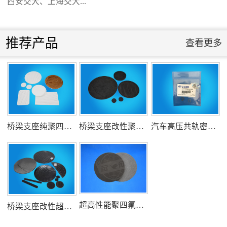
西安交大、上海交大...
与环境新材料成果转化基地签约暨揭牌仪
式...
推荐产品
查看更多
氟塑料行业兴氟沙龙...
组织客户体验深州蜜桃采摘...
衡水市委书记新项目开发参观...
桥梁支座纯聚四氟乙烯滑板
桥梁支座改性聚四氟乙烯滑板
汽车高压共轨密封圈
消防小组训练...
衡水安全局长参观...
超高性能聚四氟乙烯滑板
桥梁支座改性超高分子量聚乙烯滑板