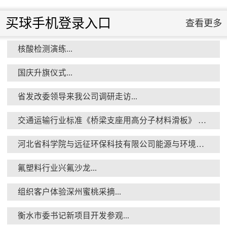
买球手机登录入口
查看更多
核酸检测演练...
国庆升旗仪式...
省发改委领导来我公司调研走访...
交通运输行业标准《桥梁支座用高分子材料滑板》 送审稿审查会在京召开...
河北省科学院与远征环保科技有限公司能源与环境新材料成果转化基地签约暨揭牌仪式...
氟塑料行业兴氟沙龙...
组织客户体验深州蜜桃采摘...
衡水市委书记新项目开发参观...