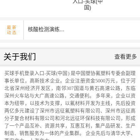
入口-买球(中
买球手机登录入口-
国)
买球(中国)
买球手机登录入口-
最 新
核酸检测演练...
动 态
买球(中国)
国庆升旗仪式...
关于我们
查看更多
省发改委领导来我公司调研走访...
买球手机登录入口-买球(中国) 是中国塑协氟塑料专委会副理
事长单位，高新技术企业。企业注册资金5000万元，位于河
交通运输行业标准《桥梁支座用高分子材料
北省深州经济开发区，南邻307国道与黄石高速公路，东临
深州火车站与大广高速公路，交通便利。 多年来，企业以资
本为纽带，以技术为支撑，以氟材料开发为主线，先后投资
滑板》 送审稿审查会在京召开...
两亿多元建设了深州市远征氟塑料有限公司、深州市远征高
分子复合材料有限公司和河北远征环保科技有限公司，形成
河北省科学院与远征环保科技有限公司能源
了一个产品互补、资源共享，互惠互利，集产品研发、生产
制造、销售服务为一体的产业集群。 企业先后与清华大学、