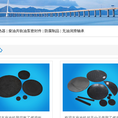
热器 | 柴油共轨油泵密封件 | 防腐制品 | 无油润滑轴承
心
梁支座改性聚四氟乙烯滑板
桥梁支座改性超高分子量聚乙烯