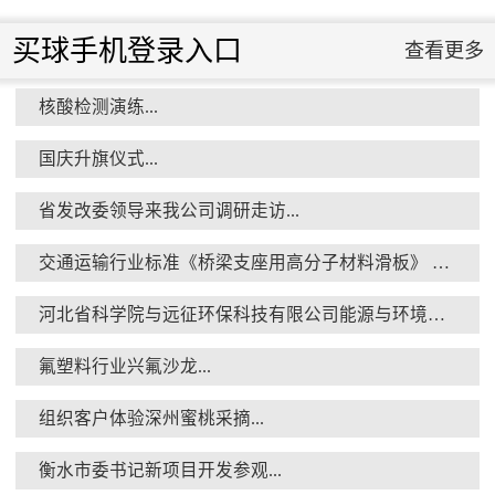
买球手机登录入口
查看更多
核酸检测演练...
国庆升旗仪式...
省发改委领导来我公司调研走访...
交通运输行业标准《桥梁支座用高分子材料滑板》 送审稿审查会在京召开...
河北省科学院与远征环保科技有限公司能源与环境新材料成果转化基地签约暨揭牌仪式...
氟塑料行业兴氟沙龙...
组织客户体验深州蜜桃采摘...
衡水市委书记新项目开发参观...