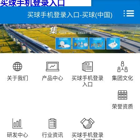
买球手机登录入口
买球手机登录入口-买球(中国)
买球手机登录入口
关于我们
产品中心
远征研发中心
关于我们
产品中心
买球手机登录
集团文化
创新能力
入口
集团文化
荣誉资质
荣誉资质
新闻动态
研发中心
行业资讯
买球手机登录