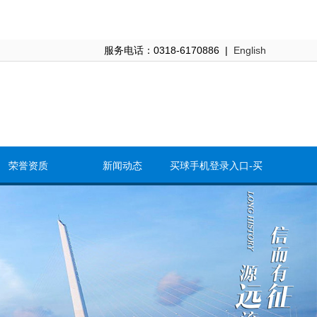
服务电话：0318-6170886 |
English
荣誉资质
新闻动态
买球手机登录入口-买
球(中国)