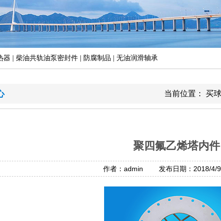
热器 | 柴油共轨油泵密封件 | 防腐制品 | 无油润滑轴承
心
当前位置：
买
聚四氟乙烯塔内件
作者：admin 发布日期：2018/4/9 1