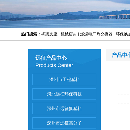
热门搜索：
桥梁支座 | 机械密封 | 燃煤电厂热交换器 | 环保换
产品中
远征产品中心
Products Center
深州市工程塑料
河北远征环保科技
深州市远征氟塑料
深州市远征高分子