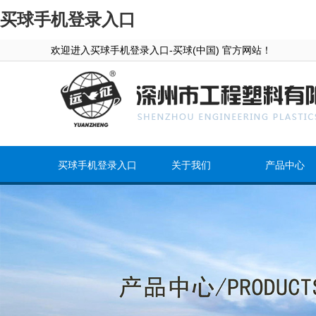
买球手机登录入口
欢迎进入买球手机登录入口-买球(中国) 官方网站！
买球手机登录入口
关于我们
产品中心